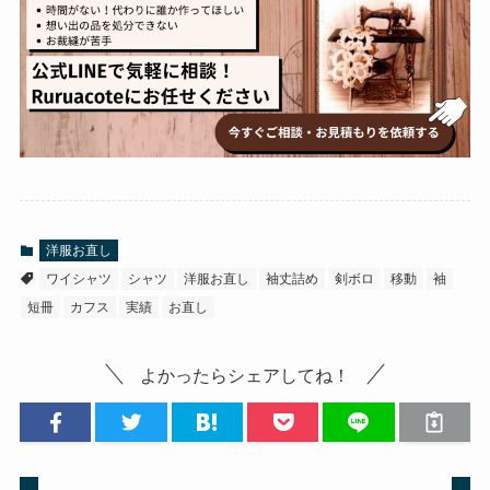
洋服お直し
ワイシャツ
シャツ
洋服お直し
袖丈詰め
剣ボロ
移動
袖
短冊
カフス
実績
お直し
よかったらシェアしてね！