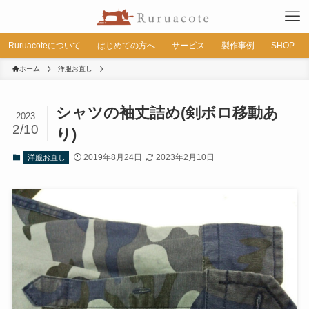
Ruruacoteについて
はじめての方へ
サービス
製作事例
SHOP
ホーム
洋服お直し
シャツの袖丈詰め(剣ボロ移動あ
2023
2/10
り)
2019年8月24日
2023年2月10日
洋服お直し