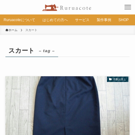
Ruruacoteについて
はじめての方へ
サービス
製作事例
SHOP
ホーム
スカート
スカート
– tag –
洋服お直し