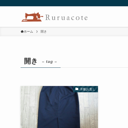
ホーム
開き
開き
– tag –
洋服お直し