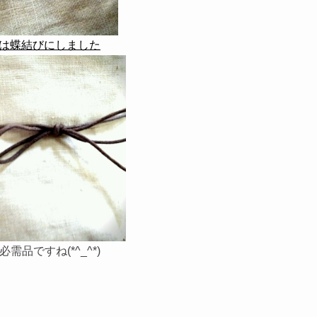
は蝶結びにしました
需品ですね(*^_^*)