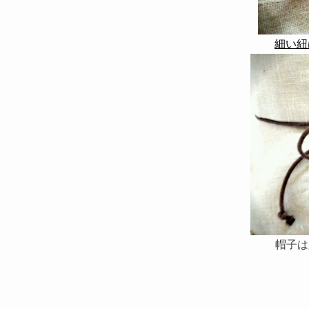
細い紐
帽子は必