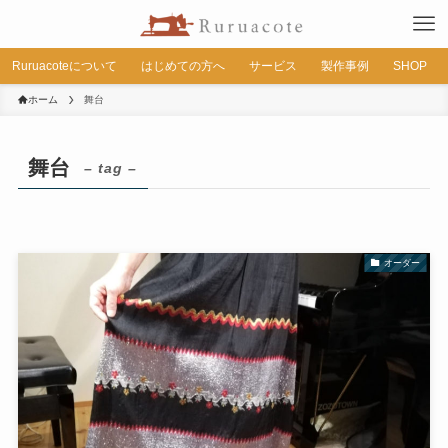
Ruruacoteについて
はじめての方へ
サービス
製作事例
SHOP
ホーム
舞台
舞台
– tag –
オーダー