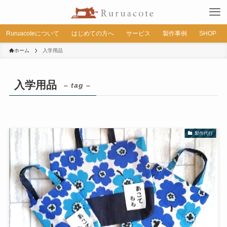
Ruruacoteについて
はじめての方へ
サービス
製作事例
SHOP
ホーム
入学用品
入学用品
– tag –
製作代行