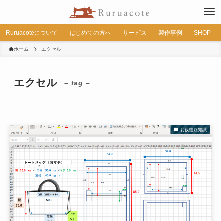
Ruruacoteについて
はじめての方へ
サービス
製作事例
SHOP
ホーム
エクセル
エクセル
– tag –
お裁縫豆知識