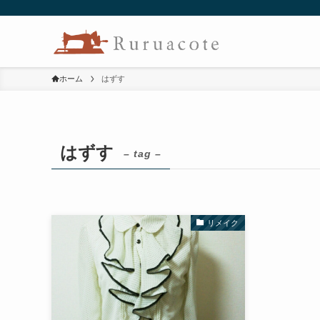
ホーム
はずす
はずす
– tag –
リメイク